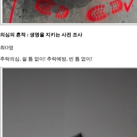
의심의 흔적 : 생명을 지키는 사전 조사
최O영
추락의심, 쉴 틈 없이! 추락예방, 빈 틈 없이!