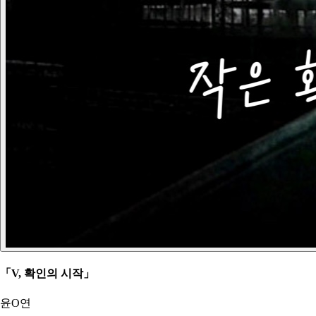
「V, 확인의 시작」
윤O연